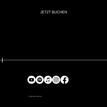
JETZT BUCHEN
kevin@kevinowenlive.com
+43-676-447-7043
© 2025 Kevin Owen Live